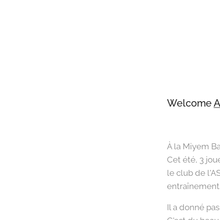
Welcome
A
À la Miyem Ba
Cet été, 3 jo
le club de l'A
entraînements
Il a donné pa