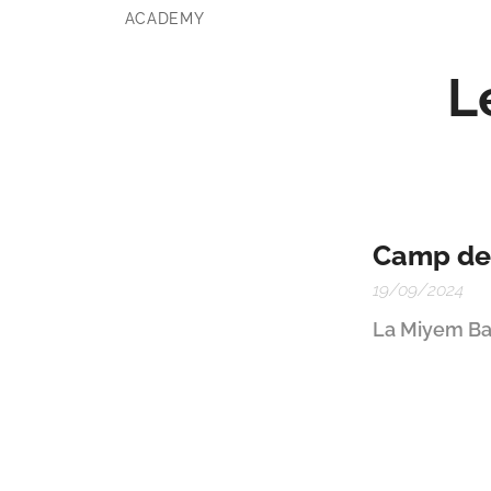
ACADEMY
L
Camp de B
19/09/2024
La Miyem Ba