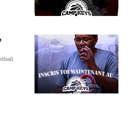
e
etball