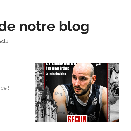
 de notre blog
actu
ce !