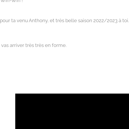
 Win-Win ! 🤝
pour ta venu Anthony, et très belle saison 2022/2023 à toi
 vas arriver très très en forme.