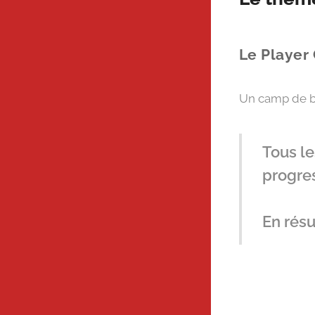
Le Player 
Un camp de ba
Tous le
progres
En résu