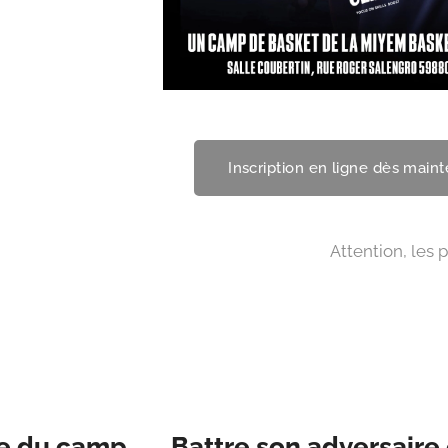
Inscription en ligne dès maint
⏰ Attention, les places so
 du camp 👉 Battre son adversaire 