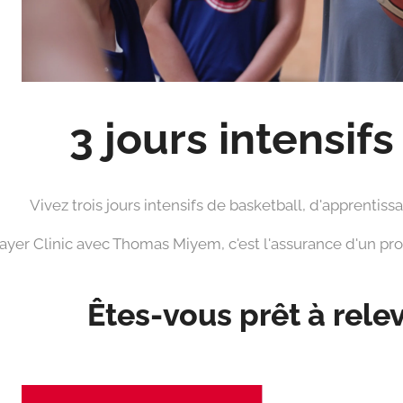
3 jours intensifs
Vivez trois jours intensifs de basketball, d'apprenti
er Clinic avec Thomas Miyem, c'est l'assurance d'un pro
Êtes-vous prêt à relev