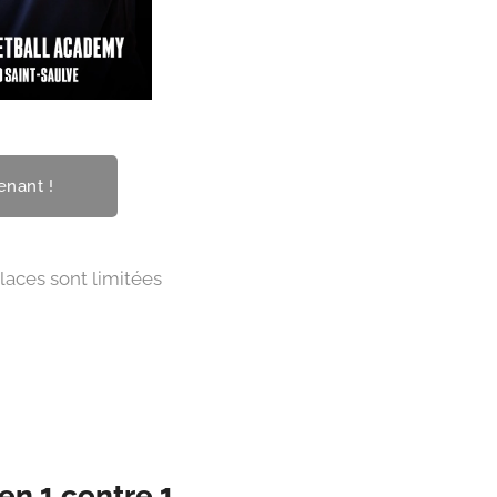
enant ! 🫵
nt limitées 🔥
en 1 contre 1