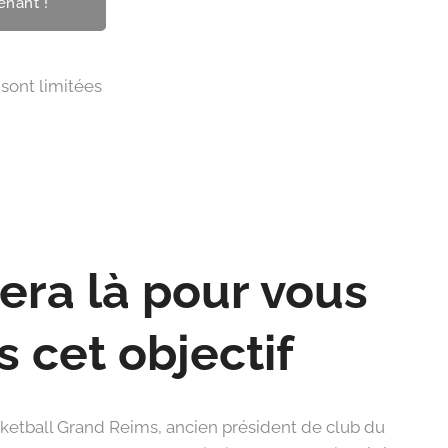
enant ! 🫵
 limitées 🔥
ra là pour vous
s cet objectif
etball Grand Reims, ancien président de club du