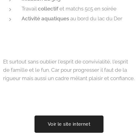
Travail
collectif
et matchs 5c5 en soirée
Activité aquatiques
au bord du lac du Der
Et surtout sans oublier l'esprit de convivialité, l'esprit
de famille et le fun. Car pour progresser il faut de la
rigueur mais aussi un cadre mêlant plaisir et confiance.
­
Voir le site internet