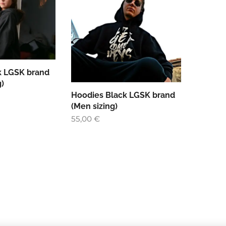
k LGSK brand
)
Hoodies Black LGSK brand
(Men sizing)
55,00
€