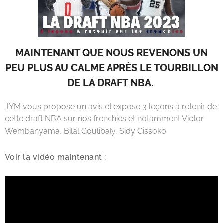
MAINTENANT QUE NOUS REVENONS UN
PEU PLUS AU CALME APRÈS LE TOURBILLON
DE LA DRAFT NBA.
JYM vous propose un avis et expose 3 leçons à retenir de
cette draft NBA sur nos frenchies et notamment Victor
Wembanyama, Bilal Coulibaly, Sidy Cissoko.
Voir la vidéo maintenant :