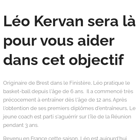
Léo Kervan sera là
pour vous aider
dans cet objectif
Originaire de Brest dans le Finistère, Léo pratique le
basket-ball depuis l'âge de 6 ans. Il a commencé très
précocement à entraîner dès l'âge de 12 ans. Après
l'obtention de ses premiers diplômes d'entraîneurs, Le
jeune coach est parti s'aguérrir sur l'île de la Réunion
pendant 3 ans.
Revenu en France cette saison, Léo est aujourd'hui