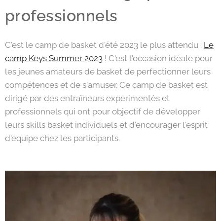
professionnels
C'est le camp de basket d'été 2023 le plus attendu :
Le
camp Keys Summer 2023
! C'est l'occasion idéale pour
les jeunes amateurs de basket de perfectionner leurs
compétences et de s'amuser. Ce camp de basket est
dirigé par des entraîneurs expérimentés et
professionnels qui ont pour objectif de développer
leurs skills basket individuels et d'encourager l'esprit
d'équipe chez les participants.