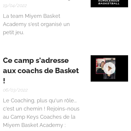
19/04/2022
La team Miyem Basket
Academy s'est organisé un
petit jeu. 😋
Ce camp s'adresse
aux coachs de Basket
!
06/03/2022
Le Coaching, plus qu'un rôle...
c'est un chemin ! Rejoins-nous
au Camp Keys Coaches de la
Miyem Basket Academy :