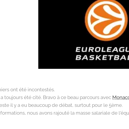
iers ont été incontestés.
a toujours été cité. Bravo à ce beau parcours avec
Monac
reste il y a eu beaucoup de débat, surtout pour le 5ème.
nformations, nous avons rajouté la masse salariale de l'é