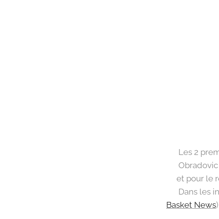
👉 Les 2 prem
👉 Obradovic 
👉et pour le 
👉 Dans les i
Basket News
)