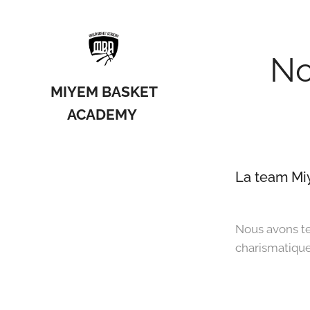
No
MIYEM BASKET
ACADEMY
La team Miy
Nous avons te
charismatique