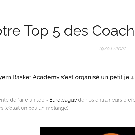
tre Top 5 des Coach
19/04/2022
em Basket Academy s'est organisé un petit jeu.
nté de faire un top 5
Euroleague
de nos entraîneurs préf
s (c'était un peu un mélange)