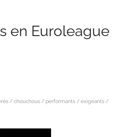
s en Euroleague
 😋
érés / chouchous / performants / exigeants /