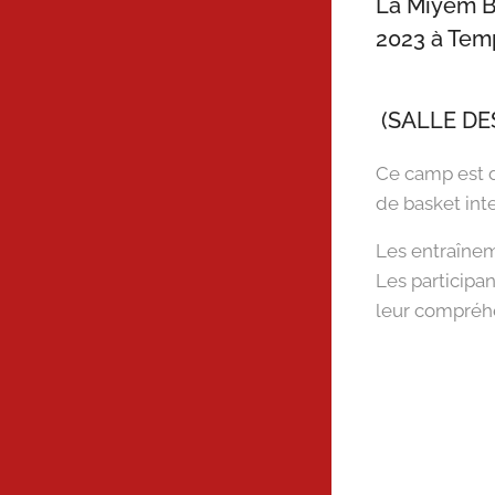
La Miyem B
2023 à Temp
(SALLE DE
Ce camp est d
de basket int
Les entraînem
Les participan
leur compréhen