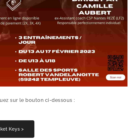
uez sur le bouton ci-dessous :
sket Keys >