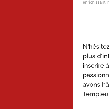
enrichissant.
N'hésite
plus d'i
inscrire
passionn
avons hât
Templeuv