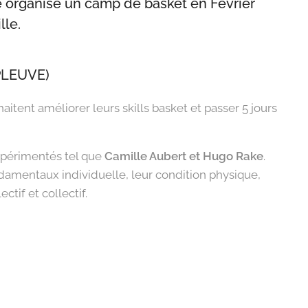
 organise un camp de basket en Février
lle.
PLEUVE)
tent améliorer leurs skills basket et passer 5 jours
xpérimentés tel que
Camille Aubert et Hugo Rake
.
ondamentaux individuelle, leur condition physique,
ctif et collectif.