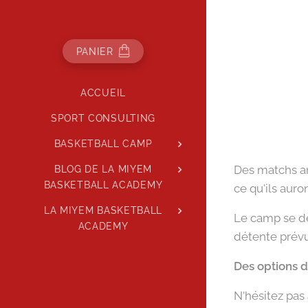
PANIER
ACCUEIL
SPORT CONSULTING
BASKETBALL CAMP
Des matchs am
BLOG DE LA MIYEM
BASKETBALL ACADEMY
ce qu'ils auron
LA MIYEM BASKETBALL
Le camp se dé
ACADEMY
détente prévu
Des options 
N'hésitez pas