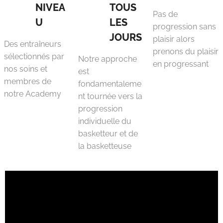
NIVEA
TOUS
Pas de
U
LES
progression sans
JOURS
plaisir alors
Des entraîneurs
prenons du plaisir
sélectionnés par
Notre approche
en progressant
nos soins et
est
membres de
fondamentaleme
notre Academy
nt tournée vers la
progression
individuelle du
basketteur et de
la basketteuse