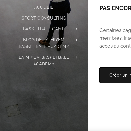
PAS ENCOR
ACCUEIL
SPORT CONSULTING
BASKETBALL CAMP
Certaines pag
membres. Insc
BLOG DE LA MIYEM
accès au cont
BASKETBALL ACADEMY
LA MIYEM BASKETBALL
ACADEMY
Créer un