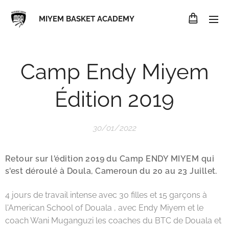
MIYEM BASKET ACADEMY
Camp Endy Miyem
Édition 2019
30/01/2022
Retour sur l'édition 2019 du Camp ENDY MIYEM qui
s'est déroulé à Doula, Cameroun du 20 au 23 Juillet.
4 jours de travail intense avec 30 filles et 15 garçons à
l'American School of Douala , avec Endy Miyem et le
coach Wani Muganguzi les coaches du BTC de Douala et