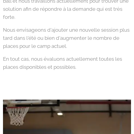
ball et nous travaillons actuellement pour trouver une
solution afin de répondre à la demande qui est très
forte.
Nous envisageons d'ajouter une nouvelle session plus
tard dans l'été ou bien d'augmenter le nombre de
places pour le camp actuel.
En tout cas, nous évaluons actuellement toutes les
places disponibles et possibles.